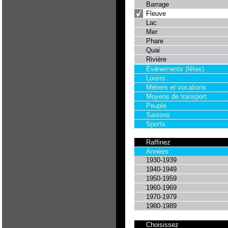
Barrage
Fleuve
Lac
Mer
Phare
Quai
Rivière
Événements (fêtes)
Loisirs
Métiers et vocations
Moyens de transport
Peuple
Saisons
Sports
Raffinez
Années
1930-1939
1940-1949
1950-1959
1960-1969
1970-1979
1980-1989
Choisissez