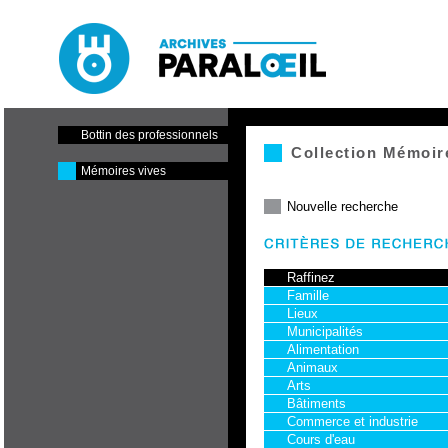
Paraloeil - Cinéma et centre
de production
Bottin des professionnels
Collection Mémoir
Mémoires vives
Nouvelle recherche
Raffinez
Famille
Lieux
Municipalités
Alimentation
Animaux
Arts
Bâtiments
Commerce et industrie
Cours d'eau