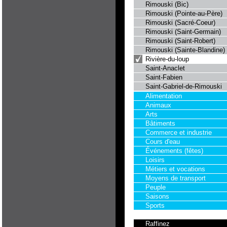
Rimouski (Bic)
Rimouski (Pointe-au-Père)
Rimouski (Sacré-Coeur)
Rimouski (Saint-Germain)
Rimouski (Saint-Robert)
Rimouski (Sainte-Blandine)
Rivière-du-loup
Saint-Anaclet
Saint-Fabien
Saint-Gabriel-de-Rimouski
Alimentation
Animaux
Arts
Bâtiments
Commerce et industrie
Cours d'eau
Événements (fêtes)
Loisirs
Métiers et vocations
Moyens de transport
Peuple
Saisons
Sports
Raffinez