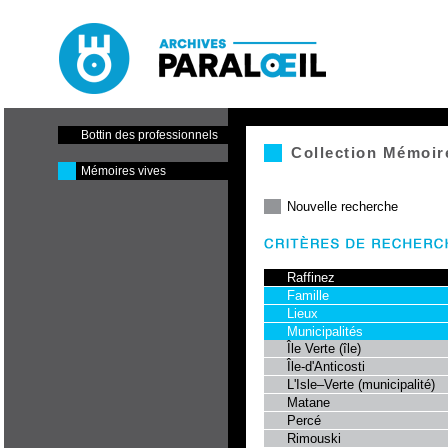
Paraloeil - Cinéma et centre
de production
Bottin des professionnels
Collection Mémoir
Mémoires vives
Nouvelle recherche
Raffinez
Famille
Lieux
Municipalités
Île Verte (île)
Île-d'Anticosti
L'Isle–Verte (municipalité)
Matane
Percé
Rimouski