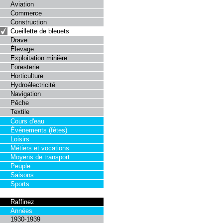
Aviation
Commerce
Construction
Cueillette de bleuets
Drave
Élevage
Exploitation minière
Foresterie
Horticulture
Hydroélectricité
Navigation
Pêche
Textile
Cours d'eau
Événements (fêtes)
Loisirs
Métiers et vocations
Moyens de transport
Peuple
Saisons
Sports
Raffinez
Années
1930-1939