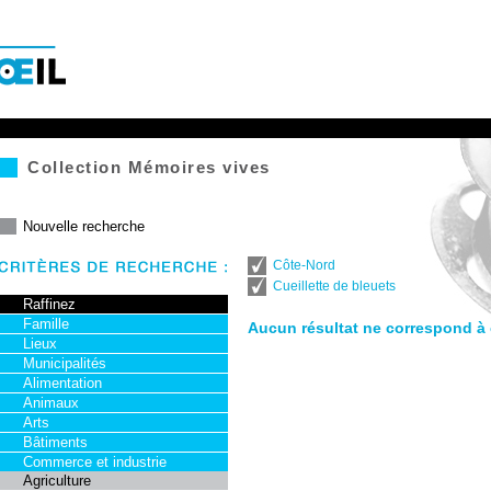
 centre
Collection Mémoires vives
Nouvelle recherche
Côte-Nord
Cueillette de bleuets
Raffinez
Famille
Aucun résultat ne correspond à c
Lieux
Municipalités
Alimentation
Animaux
Arts
Bâtiments
Commerce et industrie
Agriculture