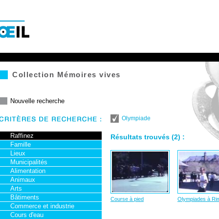
 centre
Collection Mémoires vives
Nouvelle recherche
Olympiade
Raffinez
Résultats trouvés (2) :
Famille
Lieux
Municipalités
Alimentation
Animaux
Arts
Bâtiments
Course à pied
Olympiades à Ri
Commerce et industrie
Cours d'eau