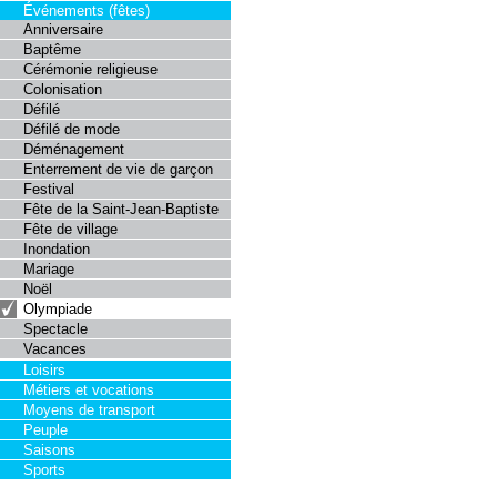
Événements (fêtes)
Anniversaire
Baptême
Cérémonie religieuse
Colonisation
Défilé
Défilé de mode
Déménagement
Enterrement de vie de garçon
Festival
Fête de la Saint-Jean-Baptiste
Fête de village
Inondation
Mariage
Noël
Olympiade
Spectacle
Vacances
Loisirs
Métiers et vocations
Moyens de transport
Peuple
Saisons
Sports