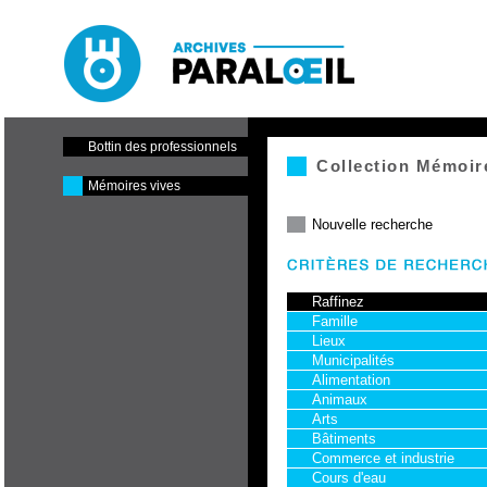
Paraloeil - Cinéma et centre
de production
Bottin des professionnels
Collection Mémoir
Mémoires vives
Nouvelle recherche
Raffinez
Famille
Lieux
Municipalités
Alimentation
Animaux
Arts
Bâtiments
Commerce et industrie
Cours d'eau