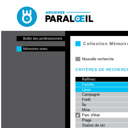
Paraloeil - Cinéma et centre
de production
Bottin des professionnels
Collection Mémoir
Mémoires vives
Nouvelle recherche
Raffinez
Famille
Lieux
Campagne
Forêt
Île
Mine
Parc d'état
Plage
Station de ski