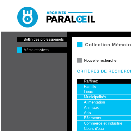
Paraloeil - Cinéma et centre
de production
Bottin des professionnels
Collection Mémoir
Mémoires vives
Nouvelle recherche
Raffinez
Famille
Lieux
Municipalités
Alimentation
Animaux
Arts
Bâtiments
Commerce et industrie
Cours d'eau