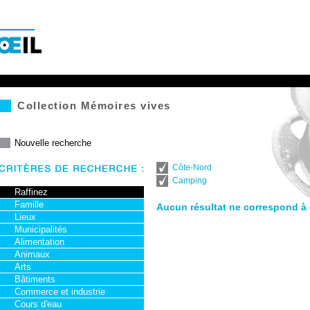
 centre
Collection Mémoires vives
Nouvelle recherche
Côte-Nord
Camping
Raffinez
Famille
Aucun résultat ne correspond à c
Lieux
Municipalités
Alimentation
Animaux
Arts
Bâtiments
Commerce et industrie
Cours d'eau