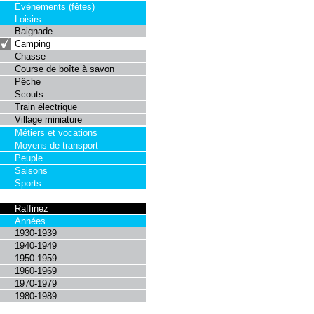
Événements (fêtes)
Loisirs
Baignade
Camping
Chasse
Course de boîte à savon
Pêche
Scouts
Train électrique
Village miniature
Métiers et vocations
Moyens de transport
Peuple
Saisons
Sports
Raffinez
Années
1930-1939
1940-1949
1950-1959
1960-1969
1970-1979
1980-1989