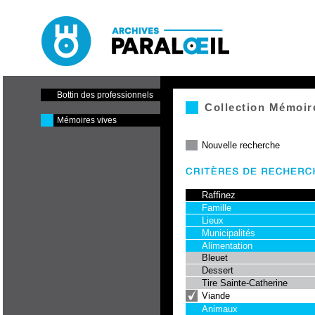
Paraloeil - Cinéma et centre
de production
Bottin des professionnels
Collection Mémoir
Mémoires vives
Nouvelle recherche
Raffinez
Famille
Lieux
Municipalités
Alimentation
Bleuet
Dessert
Tire Sainte-Catherine
Viande
Animaux