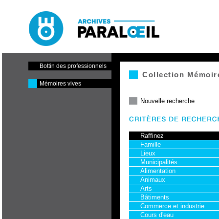
Paraloeil - Cinéma et centre
de production
Bottin des professionnels
Collection Mémoir
Mémoires vives
Nouvelle recherche
Raffinez
Famille
Lieux
Municipalités
Alimentation
Animaux
Arts
Bâtiments
Commerce et industrie
Cours d'eau