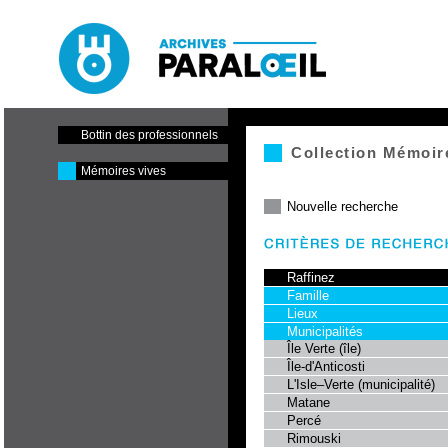
Paraloeil - Cinéma et centre
de production
Bottin des professionnels
Collection Mémoir
Mémoires vives
Nouvelle recherche
Raffinez
Famille
Lieux
Municipalités
Île Verte (île)
Île-d'Anticosti
L'Isle–Verte (municipalité)
Matane
Percé
Rimouski