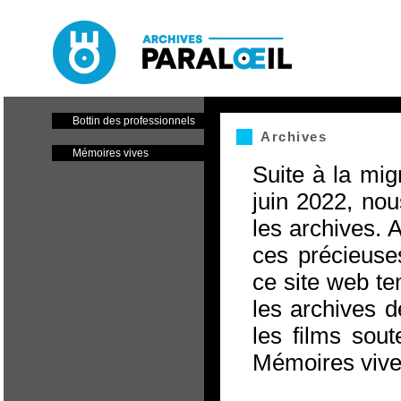
Paraloeil - Cinéma et centre
de production
Bottin des professionnels
Archives
Mémoires vives
Suite à la mig
juin 2022, nou
les archives. 
ces précieuse
ce site web te
les archives d
les films sou
Mémoires vive