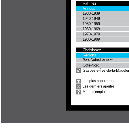
Raffinez
Années
1930-1939
1940-1949
1950-1959
1960-1969
1970-1979
1980-1989
Choisissez
Régions
Bas-Saint-Laurent
Côte-Nord
Gaspésie-Îles-de-la-Madele
Les plus populaires
Les derniers ajoutés
Mode d'emploi