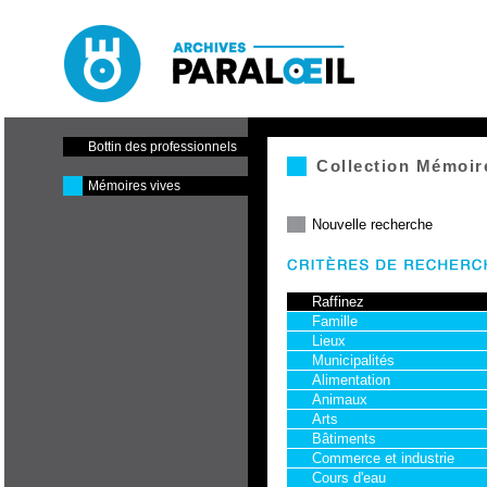
Paraloeil - Cinéma et centre
de production
Bottin des professionnels
Collection Mémoir
Mémoires vives
Nouvelle recherche
Raffinez
Famille
Lieux
Municipalités
Alimentation
Animaux
Arts
Bâtiments
Commerce et industrie
Cours d'eau